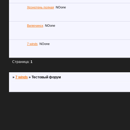
Хрэнотень полная
NOone
Вилючинск
NOone
7 winds
NOone
Страница:
1
»
7 winds
»
Тестовый форум