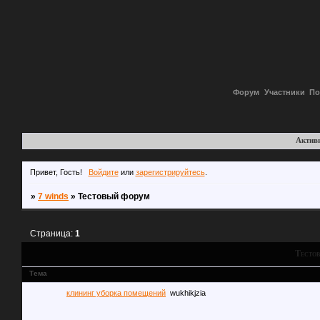
Форум
Участники
По
Актив
Привет, Гость!
Войдите
или
зарегистрируйтесь
.
»
7 winds
»
Тестовый форум
Страница:
1
Тесто
Тема
клининг уборка помещений
wukhikjzia